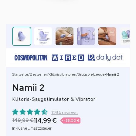
Startseite
/
Bestseller
/
Klitorisvibratoren
/
Saugspielzeuge
/
Namii 2
Namii 2
Klitoris-Saugstimulator & Vibrator
1234 reviews
114,99 €
149,99 €
-35,00 €
Inklusive Umsatzsteuer