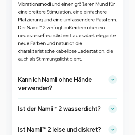
Vibrationsmodi und einen größeren Mund für
eine breitere Stimulation, eine einfachere
Platzierung und eine umfassendere Passform.
Der Namii™ 2 verfügt außerdem über ein
neues reisefreundliches Ladekabel, elegante
neue Farben und natürlich die
charakteristische kabellose Ladestation, die
auch als Stimmungslicht dient.
Kann ich Namii ohne Hände
verwenden?
Im Gegensatz zu anderen Produkten können
Ist der Namii™ 2 wasserdicht?
Sie mit dem Namii dank seiner Vielseitigkeit
und seines besonderen Designs das
Ja! Egal, ob es nur ein kleiner Spritzer in der
Vergnügen ohne Hände erkunden. Klemmen
Ist Namii™ 2 leise und diskret?
Dusche oder ein Sprung in die Badewanne ist,
Sie den Namii™ 2 einfach zwischen Ihre