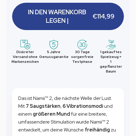
IN DEN WARENKORB
€114,99
LEGEN |
Diskreter
5 Jahre
30 Tage
1 gekauftes
Versand ohne
Genussgarantie
sorgenfreie
Spielzeug =
Markenzeichen
Testphase
1
gepflanzter
Baum
Das ist Namii™ 2, die nächste Welle der Lust.
Mit
7 Saugstärken
,
6 Vibrationsmodi
und
einem
größeren Mund
für eine breitere,
umfassendere Stimulation wurde Namii™ 2
entwickelt, um deine Wünsche
freihändig
zu