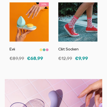
20%
Evii
Cliit Socken
€89,99
€68,99
€12,99
€9,99