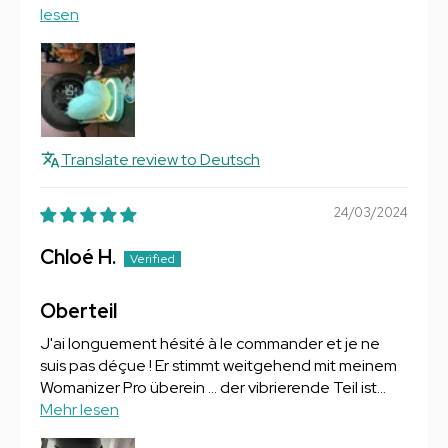
lesen
Translate review to Deutsch
24/03/2024
Chloé H.
Oberteil
J'ai longuement hésité à le commander et je ne
suis pas déçue ! Er stimmt weitgehend mit meinem
Womanizer Pro überein ... der vibrierende Teil ist...
Mehr lesen