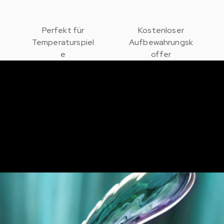
Perfekt für
Kostenloser
Temperaturspiel
Aufbewahrungsk
e
offer