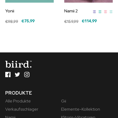
Yonii
Namii 2
€75,99
€114,99
€98,99
€159,99
PRODUKTE
Alle Produkte
Gii
Verkaufsschlager
Elemente-Kollektion
Namii
Klitoris-Vibratoren