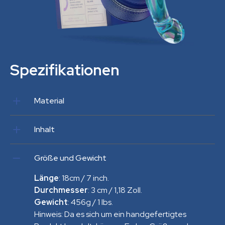
Spezifikationen
Material
Hoch Borosilikatglas
Inhalt
Glas-G-Punkt-Dildo, Etui aus veganem Leder
Größe und Gewicht
Länge
: 18cm / 7 inch.
Durchmesser
: 3 cm / 1,18 Zoll.
Gewicht
: 456g / 1 lbs.
Hinweis: Da es sich um ein handgefertigtes