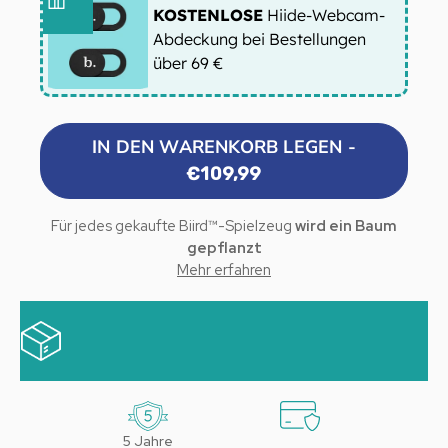
KOSTENLOSE
Hiide-Webcam-
Abdeckung bei Bestellungen
über 69 €
IN DEN WARENKORB LEGEN -
€109,99
Für jedes gekaufte Biird™-Spielzeug
wird ein Baum
gepflanzt
Mehr erfahren
Dank unserer Partnerschaft mit Onetreeplanted, einer
gemeinnützigen Organisation, die sich für die
weltweite Wiederaufforstung einsetzt, wird bei jedem
Einkauf auf unserer Website ein Baum gepflanzt.
5 Jahre