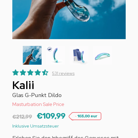
531 reviews
Kalii
Glas G-Punkt Dildo
Masturbation Sale Price
€109,99
-
€212,99
103,00 eur
Inklusive Umsatzsteuer
Erleben Sie den Inbegriff des Genusses mit