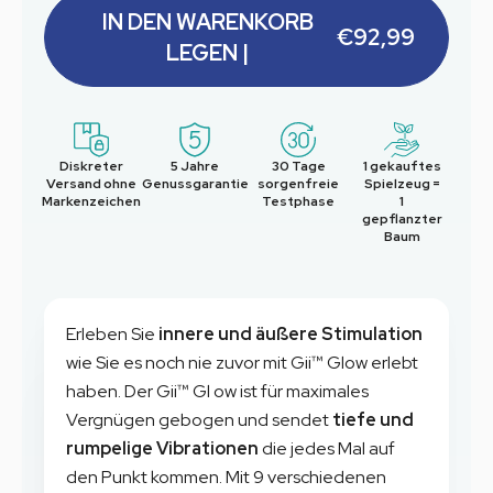
IN DEN WARENKORB
€92,99
LEGEN |
Diskreter
5 Jahre
30 Tage
1 gekauftes
Versand ohne
Genussgarantie
sorgenfreie
Spielzeug =
Markenzeichen
Testphase
1
gepflanzter
Baum
Erleben Sie
innere und äußere Stimulation
wie Sie es noch nie zuvor mit
Gii™ Glow
erlebt
haben. Der
Gii™ Gl
ow ist für maximales
Vergnügen gebogen und sendet
tiefe und
rumpelige Vibrationen
die jedes Mal auf
den Punkt kommen. Mit 9 verschiedenen