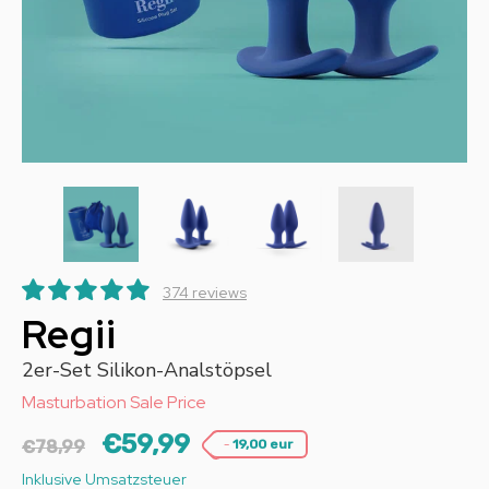
374 reviews
Regii
2er-Set Silikon-Analstöpsel
Masturbation Sale Price
€59,99
-
€78,99
19,00 eur
Inklusive Umsatzsteuer