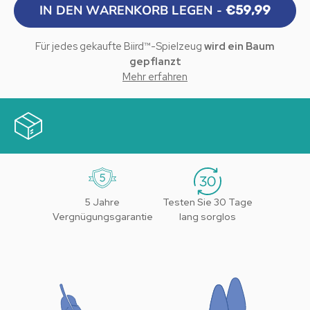
IN DEN WARENKORB LEGEN -
€59,99
Für jedes gekaufte Biird™-Spielzeug
wird ein Baum
gepflanzt
Mehr erfahren
Dank unserer Partnerschaft mit Onetreeplanted, einer
gemeinnützigen Organisation, die sich für die weltweite
Wiederaufforstung einsetzt, wird bei jedem Einkauf auf
unserer Website ein Baum gepflanzt.
5 Jahre
Testen Sie 30 Tage
Vergnügungsgarantie
lang sorglos